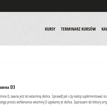
KURSY
TERMINARZ KURSÓW
KA
amina D3
mina D, zwana jest też witaminą słońca. Sprawdź jak i czy należy suplementować ora
biega proces wchłaniania witaminy D uzyskanej ze słońca. Zapraszam do lektury arty