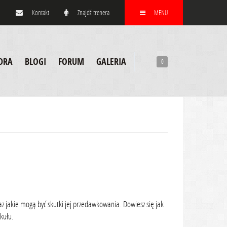
Kontakt
Znajdź trenera
MENU
DRA
BLOGI
FORUM
GALERIA
0
z jakie mogą być skutki jej przedawkowania. Dowiesz się jak
kułu.