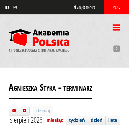
Znajdź trenera
MENU
0
Agnieszka Styka - terminarz
dzisiaj
sierpień 2026
miesiąc
tydzień
dzień
lista